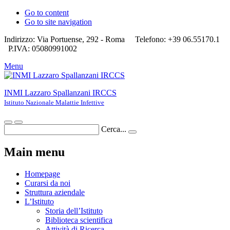
Go to content
Go to site navigation
Indirizzo: Via Portuense, 292 - Roma
Telefono: +39 06.55170.1
P.IVA: 05080991002
Menu
INMI Lazzaro Spallanzani IRCCS
Istituto Nazionale Malattie Infettive
Cerca...
Main menu
Homepage
Curarsi da noi
Struttura aziendale
L’Istituto
Storia dell’Istituto
Biblioteca scientifica
Attività di Ricerca