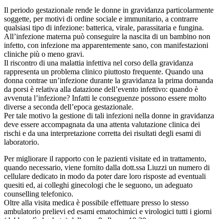
Il periodo gestazionale rende le donne in gravidanza particolarmente
soggette, per motivi di ordine sociale e immunitario, a contrarre
qualsiasi tipo di infezione: batterica, virale, parassitaria e fungina.
All’infezione materna può conseguire la nascita di un bambino non
infetto, con infezione ma apparentemente sano, con manifestazioni
cliniche più o meno gravi.
Il riscontro di una malattia infettiva nel corso della gravidanza
rappresenta un problema clinico piuttosto frequente. Quando una
donna contrae un’infezione durante la gravidanza la prima domanda
da porsi è relativa alla datazione dell’evento infettivo: quando è
avvenuta l’infezione? Infatti le conseguenze possono essere molto
diverse a seconda dell’epoca gestazionale.
Per tale motivo la gestione di tali infezioni nella donne in gravidanza
deve essere accompagnata da una attenta valutazione clinica dei
rischi e da una interpretazione corretta dei risultati degli esami di
laboratorio.
Per migliorare il rapporto con le pazienti visitate ed in trattamento,
quando necessario, viene fornito dalla dott.ssa Liuzzi un numero di
cellulare dedicato in modo da poter dare loro risposte ad eventuali
quesiti ed, ai colleghi ginecologi che le seguono, un adeguato
counselling telefonico.
Oltre alla visita medica è possibile effettuare presso lo stesso
ambulatorio prelievi ed esami ematochimici e virologici tutti i giorni