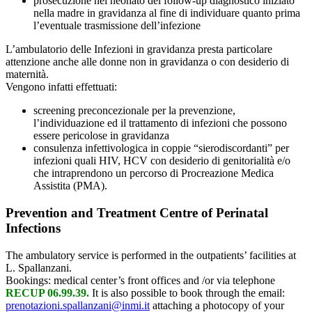
prosecuzione nel neonato del follow-up diagnostico iniziato
nella madre in gravidanza al fine di individuare quanto prima
l’eventuale trasmissione dell’infezione
L’ambulatorio delle Infezioni in gravidanza presta particolare
attenzione anche alle donne non in gravidanza o con desiderio di
maternità.
Vengono infatti effettuati:
screening preconcezionale per la prevenzione,
l’individuazione ed il trattamento di infezioni che possono
essere pericolose in gravidanza
consulenza infettivologica in coppie “sierodiscordanti” per
infezioni quali HIV, HCV con desiderio di genitorialità e/o
che intraprendono un percorso di Procreazione Medica
Assistita (PMA).
Prevention and Treatment Centre of Perinatal
Infections
The ambulatory service is performed in the outpatients’ facilities at
L. Spallanzani.
Bookings: medical center’s front offices and /or via telephone
RECUP 06.99.39.
It is also possible to book through the email:
prenotazioni.spallanzani@inmi.it
attaching a photocopy of your