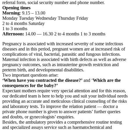
referral form, social security number and phone number.
Opening times
Morning
: 9.15 – 13.00
Monday Tuesday Wednesday Thursday Friday
2 to 4 months Saturday
1 to 3 months
Afternoon:
14.00 — 16.30 2 to 4 months 1 to 3 months
Pregnancy is associated with increased severity of some infectious
diseases and in this period, pregnant women are at increased risk of
complications of viral, bacterial, parasitic and fungous infections.
Maternal infection is associated with birth defects as well as adverse
pregnancy outcomes, such as intrauterine growth restriction and
preterm birth, and developmental disabilities.
Two important questions arise:
‘When have you contracted the disease?’
and ‘
Which are the
consequences for the baby?’
Expectant mothers require very special attention and for this reason,
our dedicated team is here to help you and suit your individual needs
providing an accurate and meticulous clinical counseling of the risks
and laboratory tests. To improve the relation patient — doctor a
private phone number is given to answer patients’ further queries
and doubts, or gynecologists’ enquiries.
Besides, the ambulatory provides a comprehensive routine testing
and specialized assays service such as haematochemical and