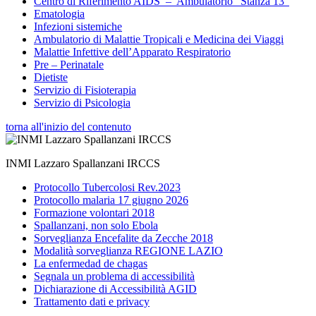
Centro di Riferimento AIDS – Ambulatorio “Stanza 13”
Ematologia
Infezioni sistemiche
Ambulatorio di Malattie Tropicali e Medicina dei Viaggi
Malattie Infettive dell’Apparato Respiratorio
Pre – Perinatale
Dietiste
Servizio di Fisioterapia
Servizio di Psicologia
torna all'inizio del contenuto
INMI Lazzaro Spallanzani IRCCS
Protocollo Tubercolosi Rev.2023
Protocollo malaria 17 giugno 2026
Formazione volontari 2018
Spallanzani, non solo Ebola
Sorveglianza Encefalite da Zecche 2018
Modalità sorveglianza REGIONE LAZIO
La enfermedad de chagas
Segnala un problema di accessibilità
Dichiarazione di Accessibilità AGID
Trattamento dati e privacy