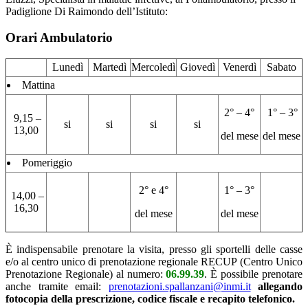
Padiglione Di Raimondo dell’Istituto:
Orari Ambulatorio
Lunedì
Martedì
Mercoledì
Giovedì
Venerdì
Sabato
Mattina
2° – 4°
1° – 3°
9,15 –
si
si
si
si
13,00
del mese
del mese
Pomeriggio
2° e 4°
1° – 3°
14,00 –
16,30
del mese
del mese
È indispensabile prenotare la visita, presso gli sportelli delle casse
e/o al centro unico di prenotazione regionale
RECUP
(Centro Unico
Prenotazione Regionale) al numero:
06.99.39
.
È
possibile prenotare
anche tramite email:
prenotazioni.spallanzani@inmi.it
allegando
fotocopia della prescrizione, codice fiscale e recapito telefonico.