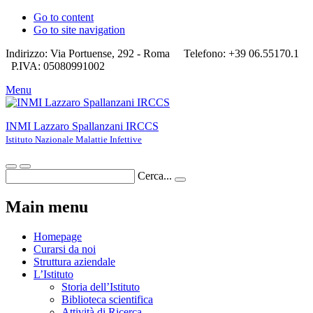
Go to content
Go to site navigation
Indirizzo: Via Portuense, 292 - Roma
Telefono: +39 06.55170.1
P.IVA: 05080991002
Menu
INMI Lazzaro Spallanzani IRCCS
Istituto Nazionale Malattie Infettive
Cerca...
Main menu
Homepage
Curarsi da noi
Struttura aziendale
L’Istituto
Storia dell’Istituto
Biblioteca scientifica
Attività di Ricerca