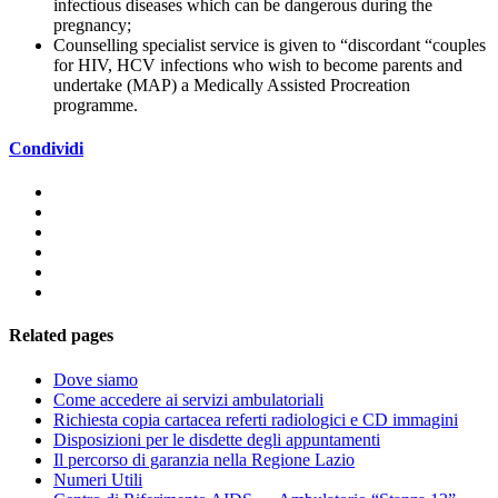
infectious diseases which can be dangerous during the
pregnancy;
Counselling specialist service is given to “discordant “couples
for HIV, HCV infections who wish to become parents and
undertake (MAP) a Medically Assisted Procreation
programme.
Condividi
Related pages
Dove siamo
Come accedere ai servizi ambulatoriali
Richiesta copia cartacea referti radiologici e CD immagini
Disposizioni per le disdette degli appuntamenti
Il percorso di garanzia nella Regione Lazio
Numeri Utili