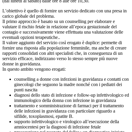
(dal lunedì al sabato) dalle ore 8 alle ore 10,30.
L’obiettivo è quello di fornire un servizio dedicato con una presa in
carico globale del problema.
Il primo approccio è basato su un counselling per elaborare e
valutare il rischio fetale in relazione all’epoca gestazionale del
contagio e successivamente viene effettuata una valutazione delle
eventuali opzioni terapeutiche..
Il valore aggiunto del servizio così erogato è duplice: permette di
fornire una risposta alla popolazione femminile, ma anche di creare
rapporti consolidati con altri specialisti che, in conseguenza di un
servizio efficace, indirizzano verso lo stesso sempre più nuove
donne in gravidanza.
In questo ambito vengono erogati:
counselling a donne con infezioni in gravidanza e contatti con
ginecologi che seguono la madre nonché con i pediatri dei
punti nascita
diagnosi dello stato di infezione e follow-up infettivologico ed
immunologico della donna con infezione in gravidanza
trattamento e somministrazione di farmaci per il trattamento
delle infezioni in gravidanza con particolare riguardo a
sifilide, toxoplasmosi, epatite B.
supporto infettivologico e virologico all’esecuzione della
amniocentesi per la diagnosi di infezione fetale