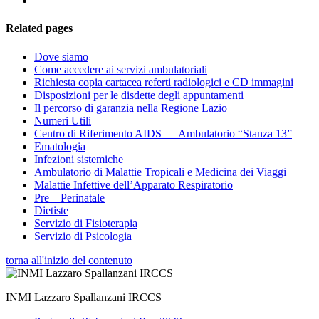
Related pages
Dove siamo
Come accedere ai servizi ambulatoriali
Richiesta copia cartacea referti radiologici e CD immagini
Disposizioni per le disdette degli appuntamenti
Il percorso di garanzia nella Regione Lazio
Numeri Utili
Centro di Riferimento AIDS – Ambulatorio “Stanza 13”
Ematologia
Infezioni sistemiche
Ambulatorio di Malattie Tropicali e Medicina dei Viaggi
Malattie Infettive dell’Apparato Respiratorio
Pre – Perinatale
Dietiste
Servizio di Fisioterapia
Servizio di Psicologia
torna all'inizio del contenuto
INMI Lazzaro Spallanzani IRCCS