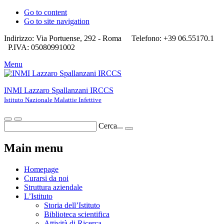
Go to content
Go to site navigation
Indirizzo: Via Portuense, 292 - Roma
Telefono: +39 06.55170.1
P.IVA: 05080991002
Menu
INMI Lazzaro Spallanzani IRCCS
Istituto Nazionale Malattie Infettive
Cerca...
Main menu
Homepage
Curarsi da noi
Struttura aziendale
L’Istituto
Storia dell’Istituto
Biblioteca scientifica
Attività di Ricerca