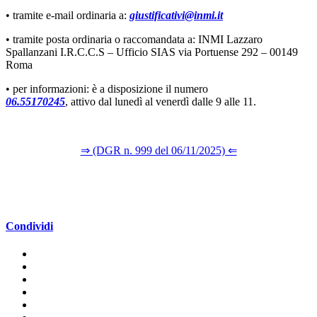
• tramite e-mail ordinaria a:
giustificativi@inmi.it
• tramite posta ordinaria o raccomandata a: INMI Lazzaro
Spallanzani I.R.C.C.S – Ufficio SIAS via Portuense 292 – 00149
Roma
• per informazioni: è a disposizione il numero
06.55170245
, attivo dal lunedì al venerdì dalle 9 alle 11.
⇒ (DGR n. 999 del 06/11/2025) ⇐
Condividi