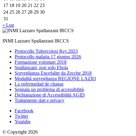
17
18
19
20
21
22
23
24
25
26
27
28
29
30
31
« Lug
INMI Lazzaro Spallanzani IRCCS
Protocollo Tubercolosi Rev.2023
Protocollo malaria 17 giugno 2026
Formazione volontari 2018
Spallanzani, non solo Ebola
Sorveglianza Encefalite da Zecche 2018
Modalità sorveglianza REGIONE LAZIO
La enfermedad de chagas
Segnala un problema di accessibilità
Dichiarazione di Accessibilità AGID
Trattamento dati e privacy
Facebook
Twitter
Youtube
© Copyright 2026