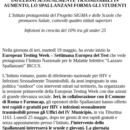
INFEZIONI SESSUALMENTE TRASMISSIBILI IN
AUMENTO, LO SPALLANZANI FORMA GLI STUDENTI
L’Istituto protagonista del Progetto SIGMA e delle Scuole che
promuovo Salute, coinvolti quattro istituti superiori
Infezioni in crescita del 10% tra gli under 25
Nella giornata di ieri, martedì 19 maggio, ha avuto inizio la
European Testing Week – Settimana Europea del Test
che vede
protagonista l’Istituto Nazionale per le Malattie Infettive “Lazzaro
Spallanzani” IRCCS.
L’Istituto romano, punto di riferimento nazionale per HIV e
Infezioni Sessualmente Trasmissibili, da anni impegnato in una
politica “outdoor” con interventi mirati sul territorio, ha organizzato
la sessione primaverile della European Testing Week con due azioni
di grande rilevanza sociale.
Ieri, in collaborazione con il Comune
di Roma e Farmacap,
gli operatori dello Spallanzani hanno offerto
test rapidi e gratuiti per HIV e infezioni sessualmente
trasmissibili presso gli Uffici del IV Municipio,
in via Tiburtina
1163. Lunedì 25 maggio, dopo tre giorni di test rapidi gratuiti e
senza appuntamento presso l’Istituto,
l’intervento dello
Spallanzani interesserà le scuole e giovani. La giornata