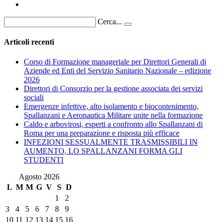
Cerca...
Articoli recenti
Corso di Formazione manageriale per Direttori Generali di
Aziende ed Enti del Servizio Sanitario Nazionale – edizione
2026
Direttori di Consorzio per la gestione associata dei servizi
sociali
Emergenze infettive, alto isolamento e biocontenimento,
Spallanzani e Aeronautica Militare unite nella formazione
Caldo e arbovirosi, esperti a confronto allo Spallanzani di
Roma per una preparazione e risposta più efficace
INFEZIONI SESSUALMENTE TRASMISSIBILI IN
AUMENTO, LO SPALLANZANI FORMA GLI
STUDENTI
Agosto 2026
L
M
M
G
V
S
D
1
2
3
4
5
6
7
8
9
10
11
12
13
14
15
16