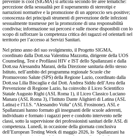
prevenire is cool (SIGMA) si articola secondo tre aree tematiche:
percezione della sessualità per il superamento di stereotipi e
narrazioni normative e la promozione di un approccio sex-positive;
conoscenza dei principali strumenti di prevenzione delle infezioni
sessualmente trasmesse per la promozione di una responsabilità
condivisa; informazione sui percorsi e sulle risorse disponibili con lo
scopo di rafforzare la competenza critica dei ragazzi ed orientarli nel
territorio per l’accesso ai Servizi Sanitari.
Nel primo anno del suo svolgimento, il Progetto SIGMA,
coordinato dalla Dott.ssa Valentina Mazzotta, dirigente della UOS
Counseling, Test e Profilassi HIV e IST dello Spallanzani e dalla
Dott.ssa Alessandra Marani, della Direzione sanitaria dello stesso
Istituto, nell’ambito del programma regionale Scuole che
Promuovono Salute (SPS) della Regione Lazio, coordinato dalla
Dott.ssa Lilia Biscaglia e dal Dott. Andrea Siddu dell’Area della
Prevenzione di Regione Lazio, ha coinvolto il Liceo Scientifico
Statale Augusto Righi (ASL Roma 1), il Liceo Classico Luciano
Manara (ASL Roma 3), l’Istituto Dante Alighieri di Latina (ASL
Latina) e l’I.I.S. “Alessandro Volta” (ASL Frosinone). ASL e
Spallanzani hanno formato gli insegnanti delle scuole aderenti,
individuato e formato i ragazzi peer e condotto intervento nelle
classi, sotto la supervisione dei professionisti sanitari delle ASL di
competenza. Lunedì, in occasione della giornata conclusiva
dell’European Testing Week di maggio 2026, lo Spallanzani ha