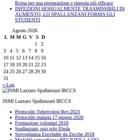
Roma per una preparazione e risposta più efficace
INFEZIONI SESSUALMENTE TRASMISSIBILI IN
AUMENTO, LO SPALLANZANI FORMA GLI
STUDENTI
Agosto 2026
L
M
M
G
V
S
D
1
2
3
4
5
6
7
8
9
10
11
12
13
14
15
16
17
18
19
20
21
22
23
24
25
26
27
28
29
30
31
« Lug
INMI Lazzaro Spallanzani IRCCS
Protocollo Tubercolosi Rev.2023
Protocollo malaria 17 giugno 2026
Formazione volontari 2018
Spallanzani, non solo Ebola
Sorveglianza Encefalite da Zecche 2018
Modalità sorveglianza REGIONE LAZIO