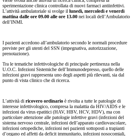
viene svolta anche attività di ricerca clinica, compresa la
sperimentazione clinica controllata di nuovi farmaci antiinfettivi.
L’attività ambulatoriale si svolge il
lunedì, mercoledì e venerdì
mattina dalle ore 09.00 alle ore 13.00
nei locali dell’Ambulatorio
dell’INMI.
I pazienti accedono all’ambulatorio secondo le normali procedure
previste per gli utenti del SSN (impegnativa, autorizzazione,
prenotazione).
Tra le tematiche infettivologiche di principale pertinenza nella
U.O.C. Infezioni Sistemiche dell’Immunodepresso, quello delle
infezioni gravi rappresenta uno degli aspetti più rilevanti, sia dal
punto di vista clinico che di ricerca.
L’attività di
ricovero ordinario
è rivolta a tutte le patologie di
interesse infettivologico, compresa la malattia da HIV/AIDS e le
infezioni da virus epatitici (HAV, HBV, HCV, HDV), ma con
particolare attenzione alle patologie infettive gravi (infezioni del
sistema nervoso centrale, infezioni dell’apparato cardiovascolare,
infezioni ortopediche, infezioni nei pazienti sottoposti a trapianti
d’organo ed affetti da deficit immunitario, infezioni nosocomiali,