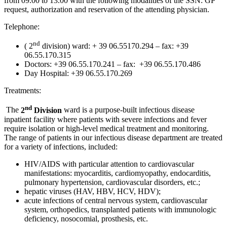
from 09.00 to 13.00 with the following modalities of the SSN: GP
request, authorization and reservation of the attending physician.
Telephone:
nd
( 2
division) ward: + 39 06.55170.294 – fax: +39
06.55.170.315
Doctors: +39 06.55.170.241 – fax: +39 06.55.170.486
Day Hospital: +39 06.55.170.269
Treatments:
nd
The
2
Division
ward is a purpose-built infectious disease
inpatient facility where patients with severe infections and fever
require isolation or high-level medical treatment and monitoring.
The range of patients in our infectious disease department are treated
for a variety of infections, included:
HIV/AIDS with particular attention to cardiovascular
manifestations: myocarditis, cardiomyopathy, endocarditis,
pulmonary hypertension, cardiovascular disorders, etc.;
hepatic viruses (HAV, HBV, HCV, HDV);
acute infections of central nervous system, cardiovascular
system, orthopedics, transplanted patients with immunologic
deficiency, nosocomial, prosthesis, etc.