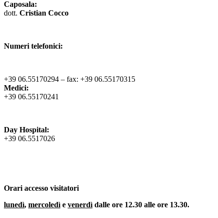
C
aposala:
dott.
Cristian Cocco
Numeri telefonici:
+39 06.55170294 – fax: +39 06.55170315
Medici:
+39 06.55170241
Day Hospital:
+39 06.5517026
Orari accesso visitatori
lunedì
,
mercoledì
e
venerdì
dalle ore 12.30 alle ore 13.30.