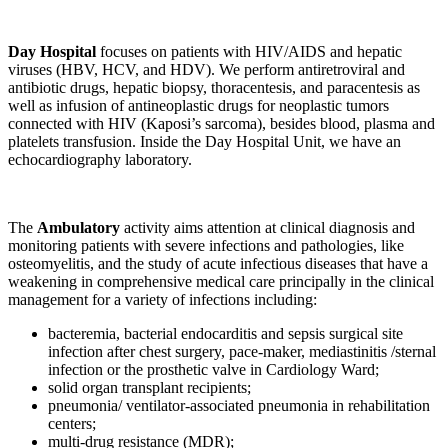
Day Hospital
focuses on patients with HIV/AIDS and hepatic
viruses (HBV, HCV, and HDV). We perform antiretroviral and
antibiotic drugs, hepatic biopsy, thoracentesis, and paracentesis as
well as infusion of antineoplastic drugs for neoplastic tumors
connected with HIV (Kaposi’s sarcoma), besides blood, plasma and
platelets transfusion. Inside the Day Hospital Unit, we have an
echocardiography laboratory.
The
Ambulatory
activity aims attention at clinical diagnosis and
monitoring patients with severe infections and pathologies, like
osteomyelitis, and the study of acute infectious diseases that have a
weakening in comprehensive medical care principally in the clinical
management for a variety of infections including:
bacteremia, bacterial endocarditis and sepsis surgical site
infection after chest surgery, pace-maker, mediastinitis /sternal
infection or the prosthetic valve in Cardiology Ward;
solid organ transplant recipients;
pneumonia/ ventilator-associated pneumonia in rehabilitation
centers;
multi-drug resistance (MDR);