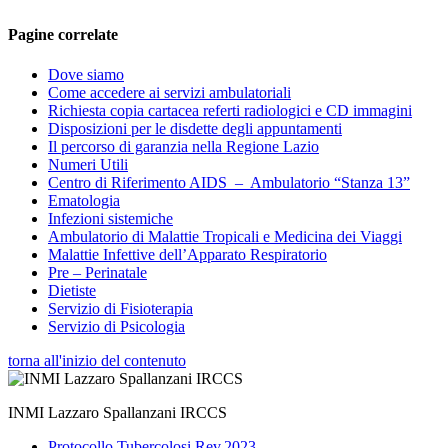
Pagine correlate
Dove siamo
Come accedere ai servizi ambulatoriali
Richiesta copia cartacea referti radiologici e CD immagini
Disposizioni per le disdette degli appuntamenti
Il percorso di garanzia nella Regione Lazio
Numeri Utili
Centro di Riferimento AIDS – Ambulatorio “Stanza 13”
Ematologia
Infezioni sistemiche
Ambulatorio di Malattie Tropicali e Medicina dei Viaggi
Malattie Infettive dell’Apparato Respiratorio
Pre – Perinatale
Dietiste
Servizio di Fisioterapia
Servizio di Psicologia
torna all'inizio del contenuto
INMI Lazzaro Spallanzani IRCCS
Protocollo Tubercolosi Rev.2023