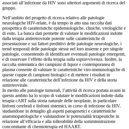
associati all’infezione da HIV sono ulteriori argomenti di ricerca del
gruppo.
Nell’ambito del progetto di ricerca relativo alle patologie
neurologiche HIV-relate, è da tempo in atto una raccolta dati
prospettica di caratteristiche epidemiologiche, cliniche, virologiche e
di esito. La banca dati permette di valutare le modificazioni indotte
dalla terapia antiretrovirale potente sulle caratteristiche di
presentazione e sui fattori predittivi delle patologie neurologiche, i
trend temporali delle patologie stesse nel loro insieme e per singole
patologie, consentendo di identificare eventuali patologie emergenti,
e di osservare l’effetto della terapia sulla sopravvivenza. Inoltre, la
raccolta sistematica dei campioni di liquor e contemporanea di
plasma consente di valutare le caratteristiche viro-immunologiche di
queste coppie di campioni biologici e di mettere i risultati in
relazione alle caratteristiche dell’infezione da HIV e della storia
antiretrovirale.
In merito alle patologie tumorali, l’attività di ricerca portata avanti in
questo ambito ha lo scopo di valutare le modificazioni indotte dalla
terapia cART sulla storia naturale delle neoplasie, in particolare
linfomi cerebrali e linfomi sistemici, in corso di infezione da HIV,
studiandone in dettaglio gli aspetti patogenetici e caratteristiche
anatomopatologiche e valutandone le potenzialità terapeutiche in
relazione all’efficacia e alla tollerabilità della somministrazione
concomitante di chemioterapia ed HAART.