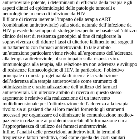
antiretrovirale potente, i determinanti di efficacia della terapia e gli
aspetti clinici ed epidemiologici delle patologie tumorali e
neurologiche in corso di infezione da HIV.
Il filone di ricerca inerente l’impatto della terapia cART
(combination antiretrovirale) sulla storia naturale dell’infezione da
HIV prevede lo sviluppo di strategie terapeutiche basate sull’utilizzo
clinico dei test di resistenza genotipici al fine di migliorare la
sopravvivenza e di ridurre i tassi di ulteriore fallimento nei soggetti
in trattamento con farmaci antiretrovirali. In tale ambito
un’attenzione particolare viene rivolta all’argomento dell’aderenza
alla terapia antiretrovirale, al suo impatto sulla risposta viro-
immunologica alla terapia, alla relazione tra non-aderenza e sviluppo
di resistenze farmacologiche di HIV. In particolare, l’obiettivo
principale di questa progettualità di ricerca è la valutazione
dell’aderenza alla terapia antiretrovirale come strumento di
ottimizzazione e razionalizzazione dell’utilizzo dei farmaci
antiretrovirali. Un ulteriore ambito di ricerca su questo stesso
argomento è relativo alla realizzazione di un intervento
multidimensionale per l’ottimizzazione dell’aderenza alla terapia
rivolto sia ai pazienti che ai loro medici fornendo gli strumenti
necessari per organizzare ed ottimizzare la comunicazione medico-
paziente in relazione ai problemi correlati all’informazione circa
l’appropriatezza di utilizzo dei farmaci antiretrovirale.
Infine, l’analisi delle prescrizioni antiretrovirali, in termini di
frequenze e fattori predittivi, così come quella dei costi sanitari