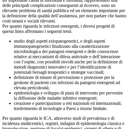
un’importante causa di morbidità e mortalità, rappresentano una
delle principali complicazioni conseguenti al ricovero, sono un
rilevante problema di sanità pubblica ed un elemento importante per
la definizione della qualità dell’assistenza, per non parlare che hanno
costi umani e sociali rilevanti.
Per quanto riguarda le infezioni emergenti, i diversi progetti di
questa linea affrontano i seguenti temi:
studio degli aspetti eziopatogenetici, e degli aspetti
immunopatogenetici finalizzato alla caratterizzazione
microbiologica dei patogeni emergenti e delle conoscenze
relative ai meccanismi di difesa antivirale e dell’interazione
con l’ospite, con possibili risvolti anche per la definizione di
metodi diagnostici innovativi e per l’identificazione di
potenziali bersagli terapeutici e strategie vaccinali;
definizione di misure di prevenzione e protezione per la
gestione di pazienti con infezioni da patogeni emergenti ad
elevata pericolosità;
epidemiologia e sviluppo di piani di intervento per prevenire
la diffusione delle malattie infettive emergenti;
creazione e partecipazione a reti nazionali ed internazionali;
trasferimento di tecnologie a Paesi a risorse limitate.
Per quanto riguarda le ICA, attraverso studi di prevalenza e di
incidenza multicentrici, registri, indagini di epidemiologia classica e
biomolecolare, gestione di focolai epidemici, sistemi di allerta e di