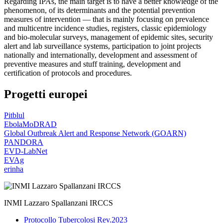
Regarding IPAs, the main target is to have a better knowledge of the
phenomenon, of its determinants and the potential prevention
measures of intervention — that is mainly focusing on prevalence
and multicentre incidence studies, registers, classic epidemiology
and bio-molecular surveys, management of epidemic sites, security
alert and lab surveillance systems, participation to joint projects
nationally and internationally, development and assessment of
preventive measures and stuff training, development and
certification of protocols and procedures.
Progetti europei
Pitblul
EbolaMoDRAD
Global Outbreak Alert and Response Network (GOARN)
PANDORA
EVD-LabNet
EVAg
erinha
INMI Lazzaro Spallanzani IRCCS
Protocollo Tubercolosi Rev.2023