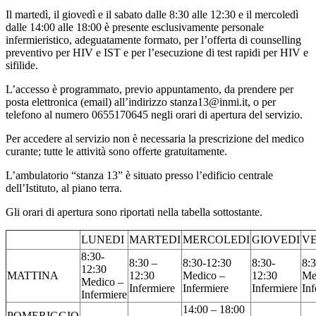
Il martedì, il giovedì e il sabato dalle 8:30 alle 12:30 e il mercoledì
dalle 14:00 alle 18:00 è presente esclusivamente personale
infermieristico, adeguatamente formato, per l’offerta di counselling
preventivo per HIV e IST e per l’esecuzione di test rapidi per HIV e
sifilide.
L’accesso è programmato, previo appuntamento, da prendere per
posta elettronica (email) all’indirizzo stanza13@inmi.it, o per
telefono al numero 0655170645 negli orari di apertura del servizio.
Per accedere al servizio non è necessaria la prescrizione del medico
curante; tutte le attività sono offerte gratuitamente.
L’ambulatorio “stanza 13” è situato presso l’edificio centrale
dell’Istituto, al piano terra.
Gli orari di apertura sono riportati nella tabella sottostante.
LUNEDI
MARTEDI
MERCOLEDI
GIOVEDI
V
8:30-
8:30 –
8:30-12:30
8:30-
8:
12:30
MATTINA
12:30
Medico –
12:30
Me
Medico –
Infermiere
Infermiere
Infermiere
Inf
Infermiere
14:00 – 18:00
POMERIGGIO